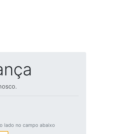
ança
nosco.
ao lado no campo abaixo