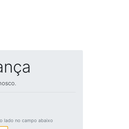
ança
nosco.
ao lado no campo abaixo